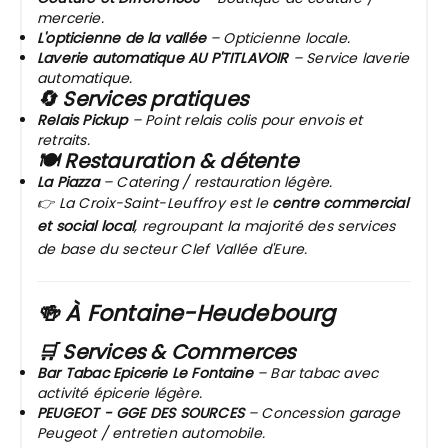
mercerie.
L'opticienne de la vallée
– Opticienne locale.
Laverie automatique AU P'TITLAVOIR
– Service laverie
automatique.
🔄 Services pratiques
Relais Pickup
– Point relais colis pour envois et
retraits.
🍽️ Restauration & détente
La Piazza
– Catering / restauration légère.
👉 La Croix-Saint-Leuffroy est le
centre commercial
et social local
, regroupant la majorité des services
de base du secteur Clef Vallée d'Eure.
🍻
À Fontaine-Heudebourg
🛒 Services & Commerces
Bar Tabac Epicerie Le Fontaine
– Bar tabac avec
activité épicerie légère.
PEUGEOT - GGE DES SOURCES
– Concession garage
Peugeot / entretien automobile.