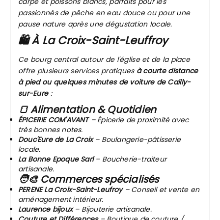
carpe et poissons blancs, parfaits pour les
passionnés de pêche en eau douce ou pour une
pause nature après une dégustation locale.
🛍️
À La Croix-Saint-Leuffroy
Ce bourg central autour de l'église et de la place
offre plusieurs services pratiques
à courte distance
à pied ou quelques minutes de voiture de Cailly-
sur-Eure
:
🍞 Alimentation & Quotidien
ÉPICERIE COM'AVANT
– Épicerie de proximité avec
très bonnes notes.
Douc'Eure de La Croix
– Boulangerie-pâtisserie
locale.
La Bonne Epoque Sarl
– Boucherie-traiteur
artisanale.
🧑‍🎨 Commerces spécialisés
PERENE La Croix-Saint-Leufroy
– Conseil et vente en
aménagement intérieur.
Laurence bijoux
– Bijouterie artisanale.
Couture et Différences
– Boutique de couture /