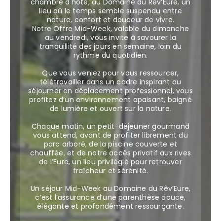
chambre d'hôte, au Domaine du Rêv’Eure, un
lieu où le temps semble suspendu entre
nature, confort et douceur de vivre.
Notre Offre Mid-Week, valable du dimanche
au vendredi, vous invite à savourer la
tranquillité des jours en semaine, loin du
rythme du quotidien.
Que vous veniez pour vous ressourcer,
télétravailler dans un cadre inspirant ou
séjourner en déplacement professionnel, vous
profitez d’un environnement apaisant, baigné
de lumière et ouvert sur la nature.
Chaque matin, un petit-déjeuner gourmand
vous attend, avant de profiter librement du
parc arboré, de la piscine couverte et
chauffée, et de notre accès privatif aux rives
de l’Eure, un lieu privilégié pour retrouver
fraîcheur et sérénité.
Un séjour Mid-Week au Domaine du Rêv’Eure,
c’est l’assurance d’une parenthèse douce,
élégante et profondément ressourçante.