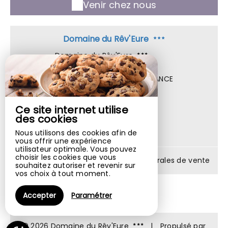
Venir chez nous
Domaine du Rêv'Eure
Domaine du Rêv'Eure
4 Rue Des Petits Prés,
27490 CAILLY SUR EURE - FRANCE
+33 7 45 81 68 27
Contacter par email
Ce site internet utilise
des cookies
Nous utilisons des cookies afin de
vous offrir une expérience
utilisateur optimale. Vous pouvez
choisir les cookies que vous
Mentions légales
|
Conditions générales de vente
souhaitez autoriser et revenir sur
vos choix à tout moment.
Accepter
Paramétrer
© 2026 Domaine du Rêv'Eure
|
Propulsé par