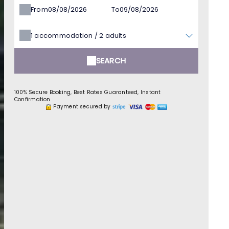
From
To
1
accommodation /
2
adults
SEARCH
100% Secure Booking, Best Rates Guaranteed, Instant
Confirmation
Payment secured by