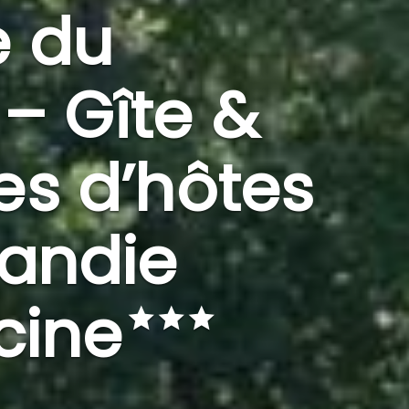
 du
 – Gîte &
s d’hôtes
andie
cine