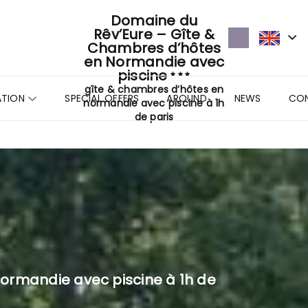
Domaine du
Rêv’Eure – Gîte &
Chambres d’hôtes
en Normandie avec
piscine
gîte & chambres d’hôtes en
TION
SPECIAL OFFERS
AROUND
NEWS
CO
normandie avec piscine à 1h
de paris
ormandie avec piscine à 1h de