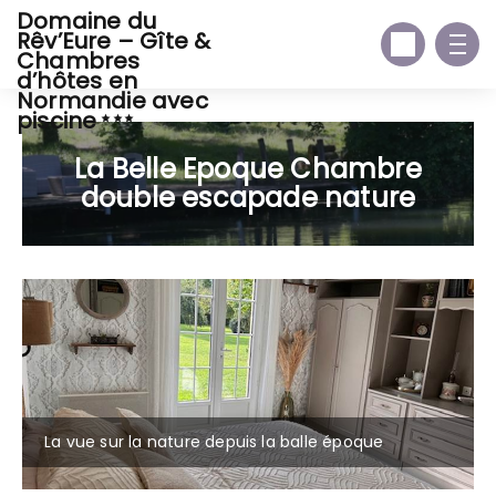
Domaine du
Rêv’Eure – Gîte &
Chambres
d’hôtes en
Normandie avec
piscine
La Belle Epoque Chambre
double escapade nature
La vue sur la nature depuis la balle époque