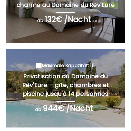
charme au Domaine du Rêv'Eure
132€ /Nacht
ab
Maximale Kapazität: 15
Privatisation du Domaine du
Rêv'Eure – gîte, chambres et
piscine jusqu'à 14 personnes
944€ /Nacht
ab