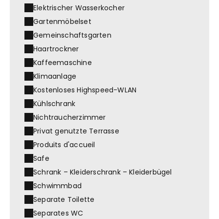
Elektrischer Wasserkocher
Gartenmöbelset
Gemeinschaftsgarten
Haartrockner
Kaffeemaschine
Klimaanlage
Kostenloses Highspeed-WLAN
Kühlschrank
Nichtraucherzimmer
Privat genutzte Terrasse
Produits d'accueil
Safe
Schrank – Kleiderschrank – Kleiderbügel
Schwimmbad
Separate Toilette
Separates WC