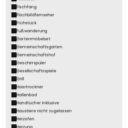
Fischfang
Flachbildfernseher
Frühstück
Fußwanderung
Gartenmöbelset
Gemeinschaftsgarten
Gemeinschaftshof
Geschirrspüler
Gesellschaftsspiele
Grill
Haartrockner
Hallenbad
Handtücher inklusive
Haustiere nicht zugelassen
Heizofen
Heizung