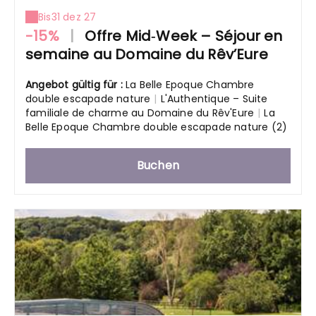
Bis
31 dez 27
-15%
|
Offre Mid‑Week – Séjour en
semaine au Domaine du Rêv’Eure
Angebot gültig für :
La Belle Epoque Chambre
double escapade nature
|
L'Authentique – Suite
familiale de charme au Domaine du Rêv'Eure
|
La
Belle Epoque Chambre double escapade nature (2)
Buchen