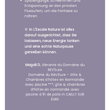
Spaziergänge, Schwimmen und
Entspannung an den privaten
Flussufern, um die Fantasie zu
nähren
🌸
In L'Escale Nature ist alles
darauf ausgerichtet, dass Sie
loslassen, neue Energie tanken
und eine echte Naturpause
genießen können.
Magali D
,
Gérante du Domaine du
REV'Eure
Domaine du Rêv’Eure – Gîte &
Chambres d’hôtes en Normandie
avec piscine
, gîte & chambres
d’hôtes en normandie avec
piscine à 1h de paris in CAILLY SUR
EURE