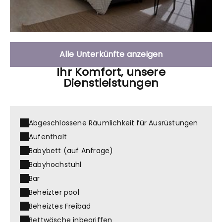
Alle Unterkünfte anzeigen
Ihr Komfort, unsere
Dienstleistungen
Abgeschlossene Räumlichkeit für Ausrüstungen
Aufenthalt
Babybett (auf Anfrage)
Babyhochstuhl
Bar
Beheizter pool
Beheiztes Freibad
Bettwäsche inbegriffen