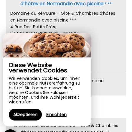
d’hôtes en Normandie avec piscine
Domaine du Rêv’Eure – Gîte & Chambres d’hôtes
en Normandie avec piscine
4 Rue Des Petits Prés,
27490 CAILLY SUR EURE - FRANCE
+33 7 45 81 68 27
E-Mail-Kontakt
Diese Website
verwendet Cookies
Wir verwenden Cookies, um Ihnen
Rechtliche Hinweise
|
Allgemeine
eine optimale Nutzererfahrung zu
Verkaufsbedingungen
bieten. Sie können auswählen,
welche Cookies Sie zulassen
möchten, und Ihre Wahl jederzeit
widerrufen.
Akzeptieren
Einrichten
© 2026 Domaine du Rêv’Eure – Gîte & Chambres