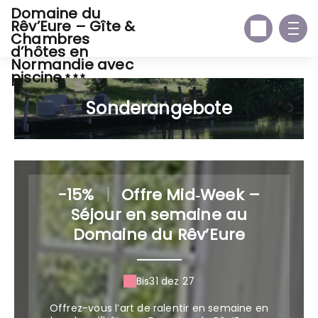
Domaine du
Rêv’Eure – Gîte &
Chambres
d’hôtes en
Normandie avec
piscine
Sonderangebote
-15%
|
Offre Mid‑Week –
Séjour en semaine au
Domaine du Rêv’Eure
Bis
31 dez 27
Offrez-vous l’art de ralentir en semaine en