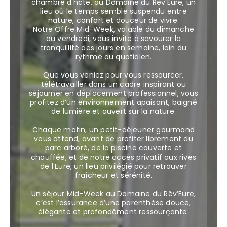
chambre d'hôte, au Domaine du Rêv’Eure, un
lieu où le temps semble suspendu entre
nature, confort et douceur de vivre.
Notre Offre Mid-Week, valable du dimanche
au vendredi, vous invite à savourer la
tranquillité des jours en semaine, loin du
rythme du quotidien.
Que vous veniez pour vous ressourcer,
télétravailler dans un cadre inspirant ou
séjourner en déplacement professionnel, vous
profitez d’un environnement apaisant, baigné
de lumière et ouvert sur la nature.
Chaque matin, un petit-déjeuner gourmand
vous attend, avant de profiter librement du
parc arboré, de la piscine couverte et
chauffée, et de notre accès privatif aux rives
de l’Eure, un lieu privilégié pour retrouver
fraîcheur et sérénité.
Un séjour Mid-Week au Domaine du Rêv’Eure,
c’est l’assurance d’une parenthèse douce,
élégante et profondément ressourçante.