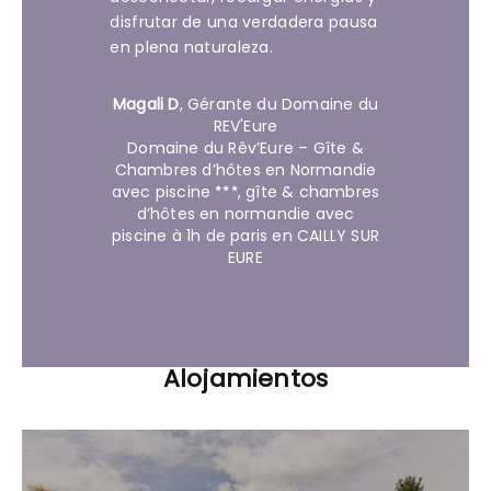
disfrutar de una verdadera pausa
en plena naturaleza.
Magali D
,
Gérante du Domaine du
REV'Eure
Domaine du Rêv’Eure – Gîte &
Chambres d’hôtes en Normandie
avec piscine
, gîte & chambres
d’hôtes en normandie avec
piscine à 1h de paris en CAILLY SUR
EURE
Alojamientos