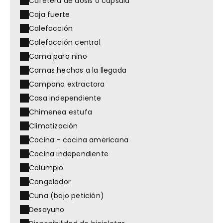
Cafetera de dosis o cápsula
Caja fuerte
Calefacción
Calefacción central
Cama para niño
Camas hechas a la llegada
Campana extractora
Casa independiente
Chimenea estufa
Climatización
Cocina - cocina americana
Cocina independiente
Columpio
Congelador
Cuna (bajo petición)
Desayuno