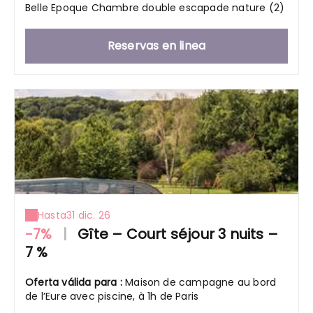
Belle Epoque Chambre double escapade nature (2)
Reservas en linea
Hasta
31 dic. 26
-7%
|
Gîte – Court séjour 3 nuits –
7 %
Oferta válida para :
Maison de campagne au bord
de l’Eure avec piscine, à 1h de Paris